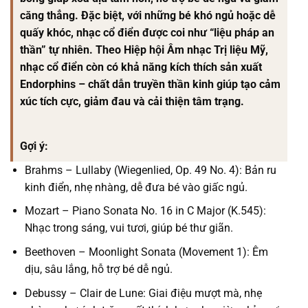
căng thẳng. Đặc biệt, với những bé khó ngủ hoặc dễ
quấy khóc, nhạc cổ điển được coi như “liệu pháp an
thần” tự nhiên. Theo Hiệp hội Âm nhạc Trị liệu Mỹ,
nhạc cổ điển còn có khả năng kích thích sản xuất
Endorphins – chất dẫn truyền thần kinh giúp tạo cảm
xúc tích cực, giảm đau và cải thiện tâm trạng.
Gợi ý:
Brahms – Lullaby (Wiegenlied, Op. 49 No. 4): Bản ru
kinh điển, nhẹ nhàng, dễ đưa bé vào giấc ngủ.
Mozart – Piano Sonata No. 16 in C Major (K.545):
Nhạc trong sáng, vui tươi, giúp bé thư giãn.
Beethoven – Moonlight Sonata (Movement 1): Êm
dịu, sâu lắng, hỗ trợ bé dễ ngủ.
Debussy – Clair de Lune: Giai điệu mượt mà, nhẹ