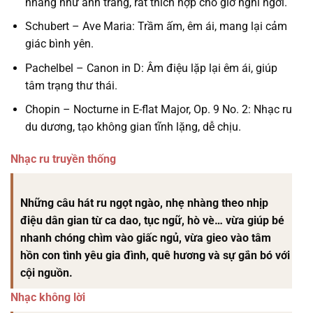
nhàng như ánh trăng, rất thích hợp cho giờ nghỉ ngơi.
Schubert – Ave Maria: Trầm ấm, êm ái, mang lại cảm
giác bình yên.
Pachelbel – Canon in D: Âm điệu lặp lại êm ái, giúp
tâm trạng thư thái.
Chopin – Nocturne in E-flat Major, Op. 9 No. 2: Nhạc ru
du dương, tạo không gian tĩnh lặng, dễ chịu.
Nhạc ru truyền thống
Những câu hát ru ngọt ngào, nhẹ nhàng theo nhịp
điệu dân gian từ ca dao, tục ngữ, hò vè… vừa giúp bé
nhanh chóng chìm vào giấc ngủ, vừa gieo vào tâm
hồn con tình yêu gia đình, quê hương và sự gắn bó với
cội nguồn.
Nhạc không lời