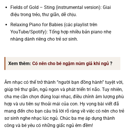
Fields of Gold – Sting (instrumental version): Giai
điệu trong trẻo, thư giãn, dễ chịu.
Relaxing Piano for Babies (các playlist trên
YouTube/Spotify): Tổng hợp nhiều bản piano nhẹ
nhàng dành riêng cho trẻ sơ sinh.
Xem thêm:
Có nên cho bé ngậm núm giả khi ngủ
?
Âm nhạc có thể trở thành “người bạn đồng hành” tuyệt vời,
giúp trẻ thư giãn, ngủ ngon và phát triển trí não. Tuy nhiên,
cha mẹ cần chọn đúng loại nhạc, điều chỉnh âm lượng phù
hợp và ưu tiên sự thoải mái của con. Hy vọng bài viết đã
mang đến cho bạn câu trả lời rõ ràng về việc có nên cho trẻ
sơ sinh nghe nhạc lúc ngủ. Chúc ba mẹ áp dụng thành
công và bé yêu có những giấc ngủ êm đềm!