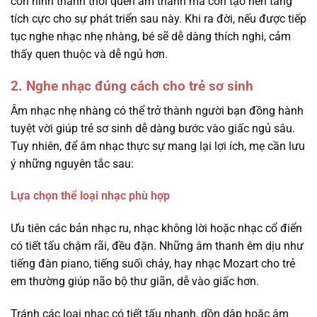
con hình thành thói quen âm thanh mà còn tạo nền tảng
tích cực cho sự phát triển sau này. Khi ra đời, nếu được tiếp
tục nghe nhạc nhẹ nhàng, bé sẽ dễ dàng thích nghi, cảm
thấy quen thuộc và dễ ngủ hơn.
2. Nghe nhạc đúng cách cho trẻ sơ sinh
Âm nhạc nhẹ nhàng có thể trở thành người bạn đồng hành
tuyệt vời giúp trẻ sơ sinh dễ dàng bước vào giấc ngủ sâu.
Tuy nhiên, để âm nhạc thực sự mang lại lợi ích, mẹ cần lưu
ý những nguyên tắc sau:
Lựa chọn thể loại nhạc phù hợp
Ưu tiên các bản nhạc ru, nhạc không lời hoặc nhạc cổ điển
có tiết tấu chậm rãi, đều đặn. Những âm thanh êm dịu như
tiếng đàn piano, tiếng suối chảy, hay nhạc Mozart cho trẻ
em thường giúp não bộ thư giãn, dễ vào giấc hơn.
Tránh các loại nhạc có tiết tấu nhanh, dồn dập hoặc âm