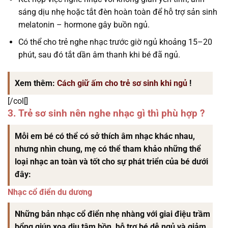
sáng dịu nhẹ hoặc tắt đèn hoàn toàn để hỗ trợ sản sinh
melatonin – hormone gây buồn ngủ.
Có thể cho trẻ nghe nhạc trước giờ ngủ khoảng 15–20
phút, sau đó tắt dần âm thanh khi bé đã ngủ.
Xem thêm:
Cách giữ ấm cho trẻ sơ sinh khi ngủ
!
[/col[]
3. Trẻ sơ sinh nên nghe nhạc gì thì phù hợp ?
Mỗi em bé có thể có sở thích âm nhạc khác nhau,
nhưng nhìn chung, mẹ có thể tham khảo những thể
loại nhạc an toàn và tốt cho sự phát triển của bé dưới
đây:
Nhạc cổ điển du dương
Những bản nhạc cổ điển nhẹ nhàng với giai điệu trầm
bổng giúp xoa dịu tâm hồn, hỗ trợ bé dễ ngủ và giảm