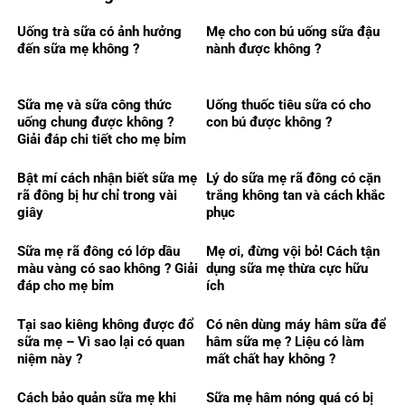
Uống trà sữa có ảnh hưởng
Mẹ cho con bú uống sữa đậu
đến sữa mẹ không ?
nành được không ?
Sữa mẹ và sữa công thức
Uống thuốc tiêu sữa có cho
uống chung được không ?
con bú được không ?
Giải đáp chi tiết cho mẹ bỉm
Bật mí cách nhận biết sữa mẹ
Lý do sữa mẹ rã đông có cặn
rã đông bị hư chỉ trong vài
trắng không tan và cách khắc
giây
phục
Sữa mẹ rã đông có lớp dầu
Mẹ ơi, đừng vội bỏ! Cách tận
màu vàng có sao không ? Giải
dụng sữa mẹ thừa cực hữu
đáp cho mẹ bỉm
ích
Tại sao kiêng không được đổ
Có nên dùng máy hâm sữa để
sữa mẹ – Vì sao lại có quan
hâm sữa mẹ ? Liệu có làm
niệm này ?
mất chất hay không ?
Cách bảo quản sữa mẹ khi
Sữa mẹ hâm nóng quá có bị