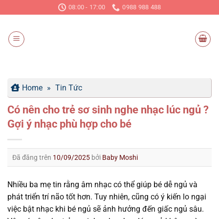
Chuyển
08:00 - 17:00
0988 988 488
đến
nội
dung
Home
»
Tin Tức
Có nên cho trẻ sơ sinh nghe nhạc lúc ngủ ?
Gợi ý nhạc phù hợp cho bé
Đã đăng trên
10/09/2025
bởi
Baby Moshi
Nhiều ba mẹ tin rằng âm nhạc có thể giúp bé dễ ngủ và
phát triển trí não tốt hơn. Tuy nhiên, cũng có ý kiến lo ngại
việc bật nhạc khi bé ngủ sẽ ảnh hưởng đến giấc ngủ sâu.