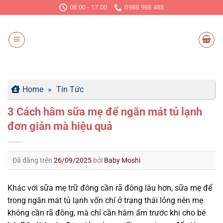
Chuyển
08:00 - 17:00
0988 988 488
đến
nội
dung
Home
»
Tin Tức
3 Cách hâm sữa mẹ để ngăn mát tủ lạnh
đơn giản mà hiệu quả
Đã đăng trên
26/09/2025
bởi
Baby Moshi
Khác với sữa mẹ trữ đông cần rã đông lâu hơn, sữa mẹ để
trong ngăn mát tủ lạnh vốn chỉ ở trạng thái lỏng nên mẹ
không cần rã đông, mà chỉ cần hâm ấm trước khi cho bé