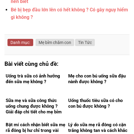
nên biết
Bé bị bẹp đầu lớn lên có hết không ? Có gây nguy hiểm
gì không ?
Danh mục:
Mẹ bỉm chăm con
Tin Tức
Bài viết cùng chủ đề:
Uống trà sữa có ảnh hưởng
Mẹ cho con bú uống sữa đậu
đến sữa mẹ không ?
nành được không ?
Sữa mẹ và sữa công thức
Uống thuốc tiêu sữa có cho
uống chung được không ?
con bú được không ?
Giải đáp chi tiết cho mẹ bỉm
Bật mí cách nhận biết sữa mẹ
Lý do sữa mẹ rã đông có cặn
rã đông bị hư chỉ trong vài
trắng không tan và cách khắc