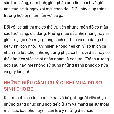
sắc tươi sáng, nam tính, giúp phản ánh tính cách và giới
tính của bé từ ngay khi mới chào đời. Điều này giúp tránh
trường hợp bị nhầm lẫn với bé gái.
Đối với bé gái thì mẹ có thể ưu tiên những món đồ có màu
sắc tươi sáng, dịu dàng. Những màu sắc nhẹ nhàng này sẽ
giúp mẹ tạo nên một phong cách nữ tính và dịu dàng cho
bé từ khi còn nhỏ. Tuy nhiên, không nên chỉ vì sở thích cá
nhân mà lựa chọn những trang phục cá tính, vì điều này có
thể dẫn đến việc bé bị nhận nhầm là con trai. Tránh trường
hợp sau này, mẹ không sử dụng những trang phục đó nữa
và gây lãng phí.
NHỮNG ĐIỀU CẦN LƯU Ý GÌ KHI MUA ĐỒ SƠ
SINH CHO BÉ
Khi mua đồ sơ sinh cho bé trai và bé gái, ngoài việc chọn
những trang phục phù hợp để giữ ấm và mang lại sự thoải
mái, các bậc phụ huynh cần lưu ý những điều sau: