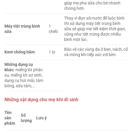
giúp mẹ pha sữa cho bé nhanh
chóng hơn.
Thay vì đun sôi nước để luộc bình
thì sử dụng máy tiệt trùng bình
Máy tiệt trùng bình
1
sữa sẽ giúp mẹ tiết kiệm thời gian,
sữa
chiếc
cũng như tiệt trùng được nhiều
bình một lúc.
Bảo vệ các vùng da ở bẹn, nách, cổ
Kem chống hăm
1 lọ
và mông khi tiếp xúc với bỉm.
Những dụng cụ
khác:
miếng lót phân
xu, miếng lót sơ sinh,
dụng cụ hút mũi, tăm
bông, sữa tắm,…
Những vật dụng cho mẹ khi đi sinh
Tên
Số
sản
Lưu ý
lượng
phẩm