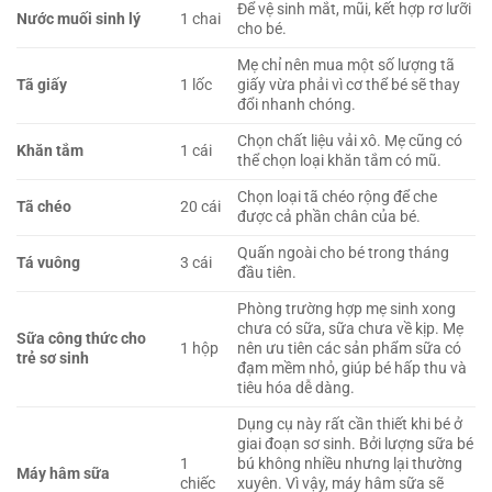
Để vệ sinh mắt, mũi, kết hợp rơ lưỡi
Nước muối sinh lý
1 chai
cho bé.
Mẹ chỉ nên mua một số lượng tã
Tã giấy
1 lốc
giấy vừa phải vì cơ thể bé sẽ thay
đổi nhanh chóng.
Chọn chất liệu vải xô. Mẹ cũng có
Khăn tắm
1 cái
thể chọn loại khăn tắm có mũ.
Chọn loại tã chéo rộng để che
Tã chéo
20 cái
được cả phần chân của bé.
Quấn ngoài cho bé trong tháng
Tá vuông
3 cái
đầu tiên.
Phòng trường hợp mẹ sinh xong
chưa có sữa, sữa chưa về kịp. Mẹ
Sữa công thức cho
1 hộp
nên ưu tiên các sản phẩm sữa có
trẻ sơ sinh
đạm mềm nhỏ, giúp bé hấp thu và
tiêu hóa dễ dàng.
Dụng cụ này rất cần thiết khi bé ở
giai đoạn sơ sinh. Bởi lượng sữa bé
1
bú không nhiều nhưng lại thường
Máy hâm sữa
chiếc
xuyên. Vì vậy, máy hâm sữa sẽ