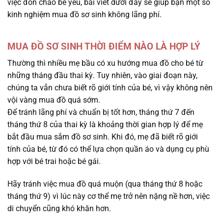
việc đón chào bé yêu, bài viết dưới đây sẽ giúp bạn một số
kinh nghiệm mua đồ sơ sinh không lãng phí.
MUA ĐỒ SƠ SINH THỜI ĐIỂM NÀO LÀ HỢP LÝ
Thường thì nhiều mẹ bầu có xu hướng mua đồ cho bé từ
những tháng đầu thai kỳ. Tuy nhiên, vào giai đoạn này,
chúng ta vẫn chưa biết rõ giới tính của bé, vì vậy không nên
vội vàng mua đồ quá sớm.
Để tránh lãng phí và chuẩn bị tốt hơn, tháng thứ 7 đến
tháng thứ 8 của thai kỳ là khoảng thời gian hợp lý để mẹ
bắt đầu mua sắm đồ sơ sinh. Khi đó, mẹ đã biết rõ giới
tính của bé, từ đó có thể lựa chọn quần áo và dụng cụ phù
hợp với bé trai hoặc bé gái.
Hãy tránh việc mua đồ quá muộn (qua tháng thứ 8 hoặc
tháng thứ 9) vì lúc này cơ thể mẹ trở nên nặng nề hơn, việc
di chuyển cũng khó khăn hơn.