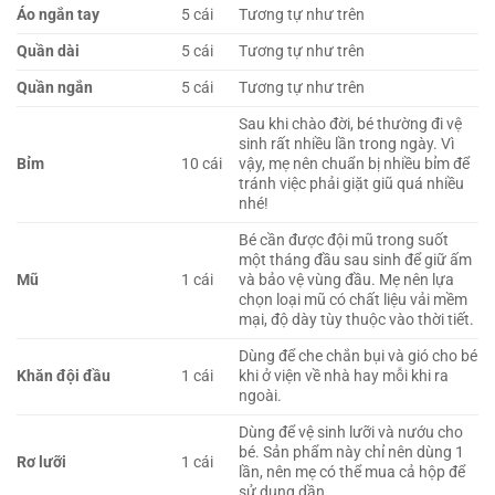
Áo ngắn tay
5 cái
Tương tự như trên
Quần dài
5 cái
Tương tự như trên
Quần ngắn
5 cái
Tương tự như trên
Sau khi chào đời, bé thường đi vệ
sinh rất nhiều lần trong ngày. Vì
Bỉm
10 cái
vậy, mẹ nên chuẩn bị nhiều bỉm để
tránh việc phải giặt giũ quá nhiều
nhé!
Bé cần được đội mũ trong suốt
một tháng đầu sau sinh để giữ ấm
Mũ
1 cái
và bảo vệ vùng đầu. Mẹ nên lựa
chọn loại mũ có chất liệu vải mềm
mại, độ dày tùy thuộc vào thời tiết.
Dùng để che chắn bụi và gió cho bé
Khăn đội đầu
1 cái
khi ở viện về nhà hay mỗi khi ra
ngoài.
Dùng để vệ sinh lưỡi và nướu cho
bé. Sản phẩm này chỉ nên dùng 1
Rơ lưỡi
1 cái
lần, nên mẹ có thể mua cả hộp để
sử dụng dần.