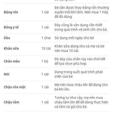
Bé cần được thay bằng rốn thường
Băng rốn
1 cái
xuyên mỗi khi tắm. Nên mua 1 hộp
để đủ dùng.
Đây cũng là vận dụng cần thiết
Bông y tế
1 cái
trong quá trình vệ sinh rốn cho bé.
Dầu
1 chai
Sử dụng mỗi ngày cho bé
Khăn sữa dùng cho cả mẹ và bé
Khăn sữa
10 cái
nên mua 10 cái.
Độ dày của chăn tùy vào thời tiết
Chăn mền
1 bộ
để lựa chọn phù hợp.
Dùng trong suốt quá trình phát
Nôi
1 cái
triển của bé
Mẹ nên mua chậu lớn để dùng cho
Chậu rửa mặt
1 cái
bé khi lớn.
Tương tự như vậy, mẹ nên mua
Chậu tắm
1 cái
chậu tắm lớn để dễ dàng thực hiện
cả tắm và gội cho bé.