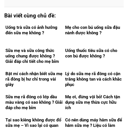
Bài viết cùng chủ đề:
Uống trà sữa có ảnh hưởng
Mẹ cho con bú uống sữa đậu
đến sữa mẹ không ?
nành được không ?
Sữa mẹ và sữa công thức
Uống thuốc tiêu sữa có cho
uống chung được không ?
con bú được không ?
Giải đáp chi tiết cho mẹ bỉm
Bật mí cách nhận biết sữa mẹ
Lý do sữa mẹ rã đông có cặn
rã đông bị hư chỉ trong vài
trắng không tan và cách khắc
giây
phục
Sữa mẹ rã đông có lớp dầu
Mẹ ơi, đừng vội bỏ! Cách tận
màu vàng có sao không ? Giải
dụng sữa mẹ thừa cực hữu
đáp cho mẹ bỉm
ích
Tại sao kiêng không được đổ
Có nên dùng máy hâm sữa để
sữa mẹ – Vì sao lại có quan
hâm sữa mẹ ? Liệu có làm