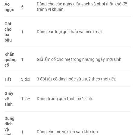
Dùng cho các ngày giặt sạch và phơi thật khô để
Áo
5
tránh vi khuẩn.
ngực
Gối
cho
Dùng các loại gối thấp và mềm mại.
1
bà
bầu
Khăn
Giữ ấm cổ cho mẹ trong những ngày mới sinh.
quàng
1
cổ
3 đôi tất cỡ dày hoặc vừa tuỳ theo thời tiết.
Tất
3 đôi
Giấy
Dùng trong quá trình mới sinh.
vệ
1 lốc
sinh
Dung
dịch
vệ
Dùng cho mẹ vệ sinh sau khi sinh.
1
sinh