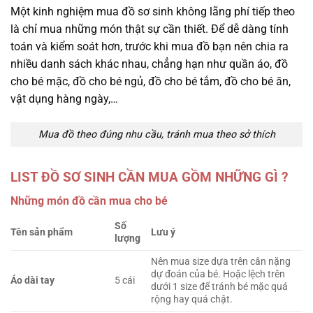
Một kinh nghiệm mua đồ sơ sinh không lãng phí tiếp theo
là chỉ mua những món thật sự cần thiết. Để dễ dàng tính
toán và kiểm soát hơn, trước khi mua đồ bạn nên chia ra
nhiều danh sách khác nhau, chẳng hạn như quần áo, đồ
cho bé mặc, đồ cho bé ngủ, đồ cho bé tắm, đồ cho bé ăn,
vật dụng hàng ngày,…
Mua đồ theo đúng nhu cầu, tránh mua theo sở thích
LIST ĐỒ SƠ SINH CẦN MUA GỒM NHỮNG GÌ ?
Những món đồ cần mua cho bé
Số
Tên sản phẩm
Lưu ý
lượng
Nên mua size dựa trên cân nặng
dự đoán của bé. Hoặc lệch trên
Áo dài tay
5 cái
dưới 1 size để tránh bé mặc quá
rộng hay quá chật.