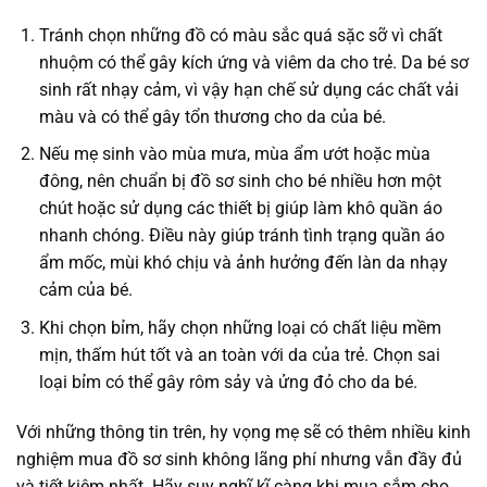
Tránh chọn những đồ có màu sắc quá sặc sỡ vì chất
nhuộm có thể gây kích ứng và viêm da cho trẻ. Da bé sơ
sinh rất nhạy cảm, vì vậy hạn chế sử dụng các chất vải
màu và có thể gây tổn thương cho da của bé.
Nếu mẹ sinh vào mùa mưa, mùa ẩm ướt hoặc mùa
đông, nên chuẩn bị đồ sơ sinh cho bé nhiều hơn một
chút hoặc sử dụng các thiết bị giúp làm khô quần áo
nhanh chóng. Điều này giúp tránh tình trạng quần áo
ẩm mốc, mùi khó chịu và ảnh hưởng đến làn da nhạy
cảm của bé.
Khi chọn bỉm, hãy chọn những loại có chất liệu mềm
mịn, thấm hút tốt và an toàn với da của trẻ. Chọn sai
loại bỉm có thể gây rôm sảy và ửng đỏ cho da bé.
Với những thông tin trên, hy vọng mẹ sẽ có thêm nhiều kinh
nghiệm mua đồ sơ sinh không lãng phí nhưng vẫn đầy đủ
và tiết kiệm nhất. Hãy suy nghĩ kĩ càng khi mua sắm cho