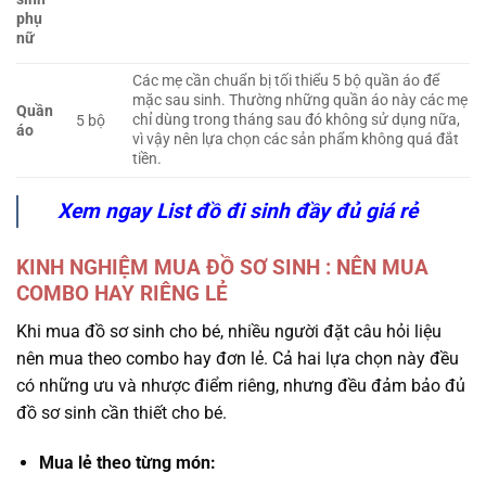
phụ
nữ
Các mẹ cần chuẩn bị tối thiểu 5 bộ quần áo để
mặc sau sinh. Thường những quần áo này các mẹ
Quần
chỉ dùng trong tháng sau đó không sử dụng nữa,
5 bộ
áo
vì vậy nên lựa chọn các sản phẩm không quá đắt
tiền.
Xem ngay List đồ đi sinh đầy đủ giá rẻ
KINH NGHIỆM MUA ĐỒ SƠ SINH : NÊN MUA
COMBO HAY RIÊNG LẺ
Khi mua đồ sơ sinh cho bé, nhiều người đặt câu hỏi liệu
nên mua theo combo hay đơn lẻ. Cả hai lựa chọn này đều
có những ưu và nhược điểm riêng, nhưng đều đảm bảo đủ
đồ sơ sinh cần thiết cho bé.
Mua lẻ theo từng món: