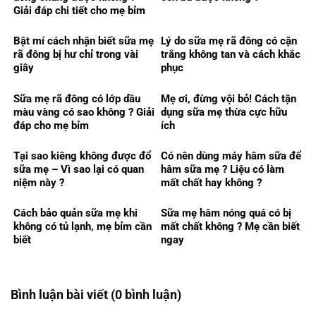
Giải đáp chi tiết cho mẹ bỉm
Bật mí cách nhận biết sữa mẹ
Lý do sữa mẹ rã đông có cặn
rã đông bị hư chỉ trong vài
trắng không tan và cách khắc
giây
phục
Sữa mẹ rã đông có lớp dầu
Mẹ ơi, đừng vội bỏ! Cách tận
màu vàng có sao không ? Giải
dụng sữa mẹ thừa cực hữu
đáp cho mẹ bỉm
ích
Tại sao kiêng không được đổ
Có nên dùng máy hâm sữa để
sữa mẹ – Vì sao lại có quan
hâm sữa mẹ ? Liệu có làm
niệm này ?
mất chất hay không ?
Cách bảo quản sữa mẹ khi
Sữa mẹ hâm nóng quá có bị
không có tủ lạnh, mẹ bỉm cần
mất chất không ? Mẹ cần biết
biết
ngay
Bình luận bài viết (0 bình luận)