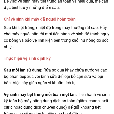
Để việc vệ sinh máy tiệt trùng an toàn và hiệu quả, mẹ cần
đặc biệt lưu ý những điểm sau:
Chỉ vệ sinh khi máy đã nguội hoàn toàn
Sau khi tiệt trùng, nhiệt độ trong máy thường rất cao. Hãy
chờ máy nguội hẳn rồi mới tiến hành vệ sinh để tránh nguy
cơ bỏng và bảo vệ linh kiện bên trong khỏi hư hỏng do sốc
nhiệt.
Thực hiện vệ sinh định kỳ
Sau mỗi lần sử dụng:
Rửa sơ qua khay chứa nước và các
bộ phận tiếp xúc với bình sữa để loại bỏ cặn sữa và bụi
bẩn. Việc này giúp ngăn vi khuẩn tích tụ.
Vệ sinh máy tiệt trùng mỗi tuần một lần:
Tiến hành vệ sinh
kỹ toàn bộ máy bằng dung dịch an toàn (giấm, chanh, axit
citric hoặc dung dịch chuyên dụng) để giữ khoang tiệt
trùng sạch sẽ và duy trì hiệu quả hoạt động.