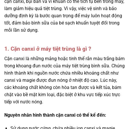
cặn canxi, bụi bẩn và vi khuẩn có thể tích tụ bên trong máy,
làm giảm hiệu quả tiệt trùng. Vì vậy, việc vệ sinh và bảo
dưỡng định kỳ là bước quan trọng để máy luôn hoạt động
tốt, đảm bảo bình sữa của bé sạch khuẩn tuyệt đối trong
mỗi lần sử dụng.
1. Cặn canxi ở máy tiệt trùng là gì ?
Cặn canxi là những mảng hoặc tinh thể rắn màu trắng bám
trong khoang đun nước của máy tiệt trùng bình sữa. Chúng
hình thành khi nguồn nước chứa nhiều khoáng chất như
canxi và magie được đun nóng ở nhiệt độ cao. Lúc này,
các khoáng chất không còn hòa tan được và kết tủa, bám
chặt vào bề mặt kim loại, đặc biệt ở khu vực tiếp xúc trực
tiếp với nước nóng.
Nguyên nhân hình thành cặn canxi có thể kể đến:
Sử dụng nước cứng, chứa nhiều ion canxi và magie.