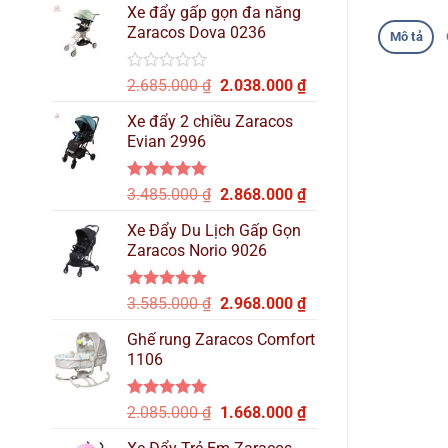
hạng
Xe đẩy gấp gọn đa năng
là:
tại
0
Zaracos Dova 0236
2.515.000 ₫.
là:
Mô tả
5
sao
2.137.000 ₫.
Được
Giá
Giá
2.685.000
₫
2.038.000
₫
xếp
gốc
hiện
hạng
Xe đẩy 2 chiều Zaracos
là:
tại
0
Evian 2996
2.685.000 ₫.
là:
5
sao
2.038.000 ₫.
Được xếp
Giá
Giá
3.485.000
₫
2.868.000
₫
hạng
5.00
gốc
hiện
5 sao
Xe Đẩy Du Lịch Gấp Gọn
là:
tại
Zaracos Norio 9026
3.485.000 ₫.
là:
2.868.000 ₫.
Được xếp
Giá
Giá
3.585.000
₫
2.968.000
₫
hạng
5.00
gốc
hiện
5 sao
Ghế rung Zaracos Comfort
là:
tại
1106
3.585.000 ₫.
là:
2.968.000 ₫.
Được xếp
Giá
Giá
2.085.000
₫
1.668.000
₫
hạng
5.00
gốc
hiện
5 sao