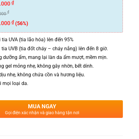
₫
.000
₫
000
₫
.000
(56%)
 tia UVA (tia lão hóa) lên đến 95%
 tia UVB (tia đốt cháy – cháy nắng) lên đến 8 giờ.
 dưỡng ẩm, mang lại làn da ẩm mượt, mềm mịn.
ng gel mỏng nhẹ, không gây nhờn, bết dính.
dịu nhẹ, không chứa cồn và hương liệu.
 mọi loại da.
MUA NGAY
Gọi điện xác nhận và giao hàng tận nơi