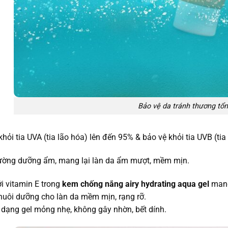
Bảo vệ da tránh thương tổ
khỏi tia UVA (tia lão hóa) lên đến 95% & bảo vệ khỏi tia UVB (ti
ường dưỡng ẩm, mang lại làn da ẩm mượt, mềm mịn.
i vitamin E trong
kem chống nắng airy hydrating aqua gel
mang
nuôi dưỡng cho làn da mềm mịn, rạng rỡ.
 dạng gel mỏng nhẹ, không gây nhờn, bết dính.