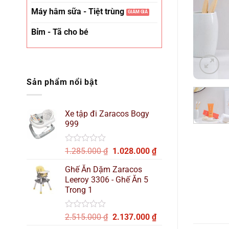
Máy hâm sữa - Tiệt trùng
Bỉm - Tã cho bé
Sản phẩm nổi bật
Xe tập đi Zaracos Bogy
999
Được
Giá
Giá
1.285.000
₫
1.028.000
₫
xếp
gốc
hiện
hạng
Ghế Ăn Dặm Zaracos
là:
tại
0
Leeroy 3306 - Ghế Ăn 5
1.285.000 ₫.
là:
5
Trong 1
sao
1.028.000 ₫.
Được
Giá
Giá
2.515.000
₫
2.137.000
₫
xếp
gốc
hiện