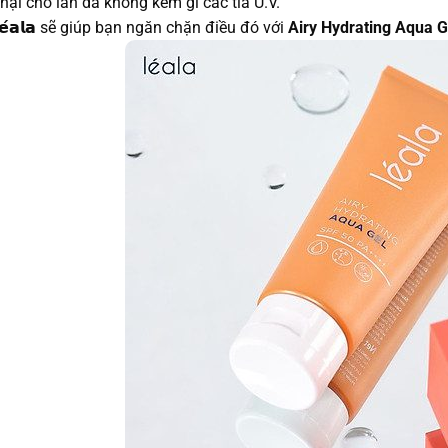
hại cho làn da không kém gì các tia U.V.
𝗲́𝗮𝗹𝗮 sẽ giúp bạn ngăn chặn điều đó với
Airy Hydrating Aqua 