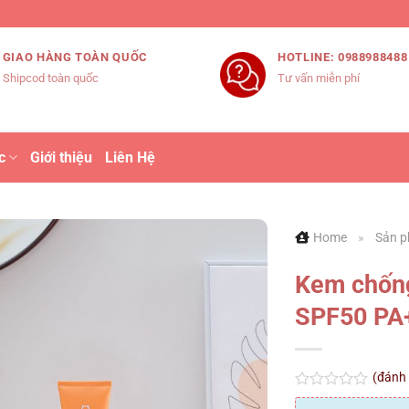
GIAO HÀNG TOÀN QUỐC
HOTLINE: 0988988488
Shipcod toàn quốc
Tư vấn miễn phí
c
Giới thiệu
Liên Hệ
Home
»
Sản 
Kem chống
SPF50 PA
(đánh
Được