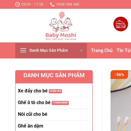
Chuyển
08:00 - 17:00
0988 988 488
đến
nội
dung
Trang Chủ
Tin Tứ
Danh Mục Sản Phẩm
DANH MỤC SẢN PHẨM
-56%
Xe đẩy cho bé
Ghế ô tô cho bé
Nôi cũi cho bé
Ghế ăn dặm