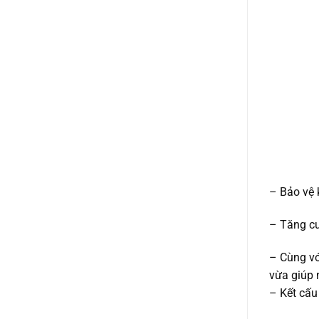
– Bảo vệ 
– Tăng c
– Cùng vớ
vừa giúp 
– Kết cấu