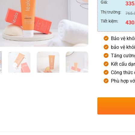
xếp
Giá:
335
hạng
0
Thị trường:
765.
5
sao
Tiết kiệm:
430
Bảo vệ khỏi
bảo vệ khỏi
Tăng cường
Kết cấu dạ
Công thức 
Phù hợp với