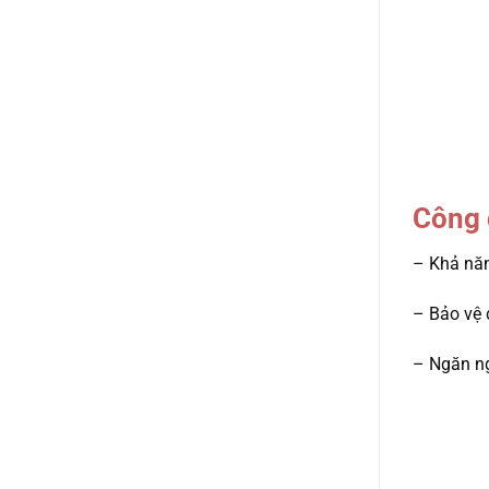
Công
– Khả năn
– Bảo vệ 
– Ngăn ng