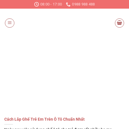
Chuyển
08:00 - 17:00
0988 988 488
đến
nội
dung
Cách Lắp Ghế Trẻ Em Trên Ô Tô Chuẩn Nhất