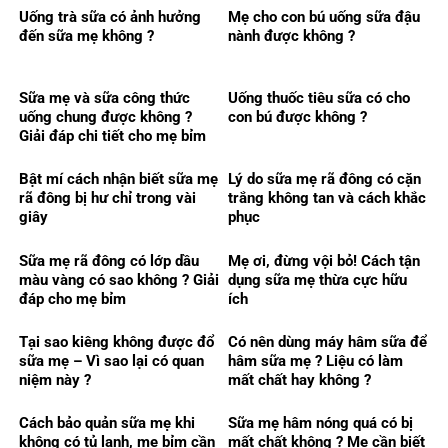
Uống trà sữa có ảnh hưởng
Mẹ cho con bú uống sữa đậu
đến sữa mẹ không ?
nành được không ?
Sữa mẹ và sữa công thức
Uống thuốc tiêu sữa có cho
uống chung được không ?
con bú được không ?
Giải đáp chi tiết cho mẹ bỉm
Bật mí cách nhận biết sữa mẹ
Lý do sữa mẹ rã đông có cặn
rã đông bị hư chỉ trong vài
trắng không tan và cách khắc
giây
phục
Sữa mẹ rã đông có lớp dầu
Mẹ ơi, đừng vội bỏ! Cách tận
màu vàng có sao không ? Giải
dụng sữa mẹ thừa cực hữu
đáp cho mẹ bỉm
ích
Tại sao kiêng không được đổ
Có nên dùng máy hâm sữa để
sữa mẹ – Vì sao lại có quan
hâm sữa mẹ ? Liệu có làm
niệm này ?
mất chất hay không ?
Cách bảo quản sữa mẹ khi
Sữa mẹ hâm nóng quá có bị
không có tủ lạnh, mẹ bỉm cần
mất chất không ? Mẹ cần biết