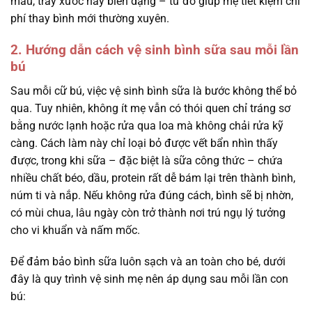
màu, trầy xước hay biến dạng – từ đó giúp mẹ tiết kiệm chi
phí thay bình mới thường xuyên.
2. Hướng dẫn cách vệ sinh bình sữa sau mỗi lần
bú
Sau mỗi cữ bú, việc vệ sinh bình sữa là bước không thể bỏ
qua. Tuy nhiên, không ít mẹ vẫn có thói quen chỉ tráng sơ
bằng nước lạnh hoặc rửa qua loa mà không chải rửa kỹ
càng. Cách làm này chỉ loại bỏ được vết bẩn nhìn thấy
được, trong khi sữa – đặc biệt là sữa công thức – chứa
nhiều chất béo, dầu, protein rất dễ bám lại trên thành bình,
núm ti và nắp. Nếu không rửa đúng cách, bình sẽ bị nhờn,
có mùi chua, lâu ngày còn trở thành nơi trú ngụ lý tưởng
cho vi khuẩn và nấm mốc.
Để đảm bảo bình sữa luôn sạch và an toàn cho bé, dưới
đây là quy trình vệ sinh mẹ nên áp dụng sau mỗi lần con
bú: