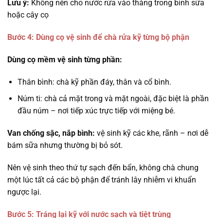
Lưu ý:
Không nên cho nước rửa vào thẳng trong bình sữa
hoặc cây cọ
Bước 4: Dùng cọ vệ sinh để chà rửa kỹ từng bộ phận
Dùng cọ mềm vệ sinh từng phần:
Thân bình: chà kỹ phần đáy, thân và cổ bình.
Núm ti: chà cả mặt trong và mặt ngoài, đặc biệt là phần
đầu núm – nơi tiếp xúc trực tiếp với miệng bé.
Van chống sặc, nắp bình:
vệ sinh kỹ các khe, rãnh – nơi dễ
bám sữa nhưng thường bị bỏ sót.
Nên vệ sinh theo thứ tự sạch đến bẩn, không chà chung
một lúc tất cả các bộ phận để tránh lây nhiễm vi khuẩn
ngược lại.
Bước 5: Tráng lại kỹ với nước sạch và tiệt trùng