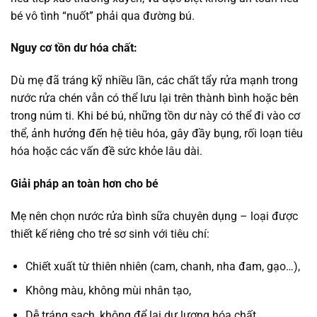
bé vô tình “nuốt” phải qua đường bú.
Nguy cơ tồn dư hóa chất:
Dù mẹ đã tráng kỹ nhiều lần, các chất tẩy rửa mạnh trong
nước rửa chén vẫn có thể lưu lại trên thành bình hoặc bên
trong núm ti. Khi bé bú, những tồn dư này có thể đi vào cơ
thể, ảnh hưởng đến hệ tiêu hóa, gây đầy bụng, rối loạn tiêu
hóa hoặc các vấn đề sức khỏe lâu dài.
Giải pháp an toàn hơn cho bé
Mẹ nên chọn nước rửa bình sữa chuyên dụng – loại được
thiết kế riêng cho trẻ sơ sinh với tiêu chí:
Chiết xuất từ thiên nhiên (cam, chanh, nha đam, gạo…),
Không màu, không mùi nhân tạo,
Dễ tráng sạch, không để lại dư lượng hóa chất.