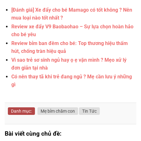
[Đánh giá] Xe đẩy cho bé Mamago có tốt không ? Nên
mua loại nào tốt nhất ?
Review xe đẩy V9 Baobaohao – Sự lựa chọn hoàn hảo
cho bé yêu
Review bỉm ban đêm cho bé: Top thương hiệu thấm
hút, chống tràn hiệu quả
Vì sao trẻ sơ sinh ngủ hay ọ ẹ vặn mình ? Mẹo xử lý
đơn giản tại nhà
Có nên thay tã khi trẻ đang ngủ ? Mẹ cần lưu ý những
gì
Danh mục:
Mẹ bỉm chăm con
Tin Tức
Bài viết cùng chủ đề: