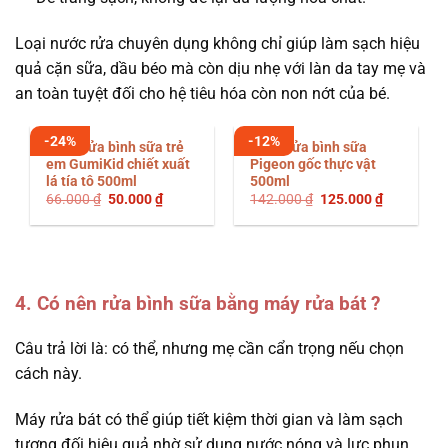
Loại nước rửa chuyên dụng không chỉ giúp làm sạch hiệu
quả cặn sữa, dầu béo mà còn dịu nhẹ với làn da tay mẹ và
an toàn tuyệt đối cho hệ tiêu hóa còn non nớt của bé.
-24%
-12%
Nước rửa bình sữa trẻ
Nước rửa bình sữa
em GumiKid chiết xuất
Pigeon gốc thực vật
lá tía tô 500ml
500ml
Giá
Giá
Giá
Giá
66.000
₫
50.000
₫
142.000
₫
125.000
₫
gốc
hiện
gốc
hiện
là:
tại
là:
tại
66.000 ₫.
là:
142.000 ₫.
là:
50.000 ₫.
125.000 ₫
4. Có nên rửa bình sữa bằng máy rửa bát ?
Câu trả lời là: có thể, nhưng mẹ cần cẩn trọng nếu chọn
cách này.
Máy rửa bát có thể giúp tiết kiệm thời gian và làm sạch
tương đối hiệu quả nhờ sử dụng nước nóng và lực phun