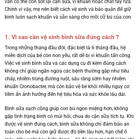
vẫn có thể còn sót lại cặn sữa, vi khuẩn hoặc chất tẩy rửa.
Chính vì vậy, mẹ nên biết cách vệ sinh và bảo quản để giữ
bình luôn sạch khuẩn và sẵn sàng cho mỗi cữ bú của con.
1. Vì sao cần vệ sinh bình sữa đúng cách ?
Trong những tháng đầu đời, đặc biệt là 6 tháng đầu, hệ
miễn dịch của bé còn non yếu, rất dễ bị vi khuẩn tấn công.
Việc vệ sinh bình sữa và các dụng cụ đi kèm đúng cách
không chỉ giúp ngăn ngừa các bệnh thường gặp như tiêu
chảy, nhiễm trùng đường ruột, sâu răng sớm hay nhiễm
khuẩn Cronobacter, mà còn bảo vệ bé khỏi nhiều nguy cơ
tiềm ẩn ảnh hưởng đến hệ tiêu hóa và sức khỏe lâu dài.
Bình sữa sạch cũng giúp con bú ngon miệng hơn, không
gặp tình trạng bình có mùi hôi, chua do cặn sữa tích tụ. Khi
được vệ sinh đúng cách, bình sữa không chỉ đảm bảo an
toàn cho bé mà còn giữ được độ bền lâu hơn, hạn chế ố